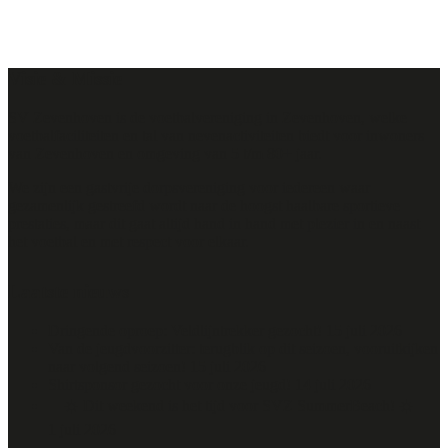
Visie & Missie
SV Zevenhoven is de voetbalvereniging in Zevenhoven, welke
voetbalfaciliteiten en tal van nevenactiviteiten biedt voor inwoners
van Zevenhoven en omgeving van 5 t/m 80+ jaar.
We zijn een gastvrije dorpsvereniging voor iedereen waar
gezamenlijk gestreefd wordt naar de hoogst haalbare sportieve
prestaties, maar dit gaat altijd hand in hand met plezier in en naast
het voetbal en met respect voor elkaar.
Laatste nieuws
Dringende oproep: Veldlijntrekker gezocht!
15 juli 2026
Van de jeugdvoorzitter: terugblik op dit seizoen, vooruitkijken
naar volgend seizoen!
15 juli 2026
Shirtsponsor gezocht voor onze jeugd!
14 juli 2026
🌴☀️ Dit weekend is het tijd voor SVZ SummerBeach! ☀️🏐
1 juli 2026