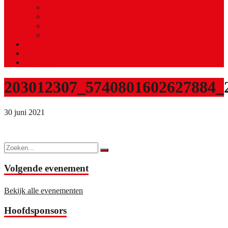
Lid worden
Lid opzeggen
Commissie
Privacybeleid
Evenementen
Contact
Webshop
203012307_5740801602627884_
30 juni 2021
Volgende evenement
Bekijk alle evenementen
Hoofdsponsors