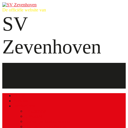
De officiële website van
SV
Zevenhoven
Home
Nieuws
Wedstrijden
Programma
Uitslagen
Ontvangst bestuurskamer
Bar- en keukendiensten