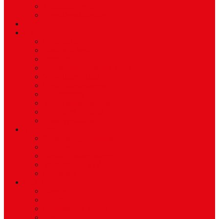
Trainingsschema
Speeldagenkalender
Teams
Club
Organisatie
Historisch verloop
Ereleden
Aanmeldingsformulier leden
Vrijwilligersbeleid
Contributiebedragen
Reglementen
Vertrouwenspersonen
Bijzondere bijstand
Privacyverklaring
Sponsoring
Sponsormogelijkheden
Sponsors
Wedstrijdbalsponsoren
Vrienden van SVZ
Commissie
Club van 100
Weetjes
Leden
Gerealiseerde doelen
Ideeënbus