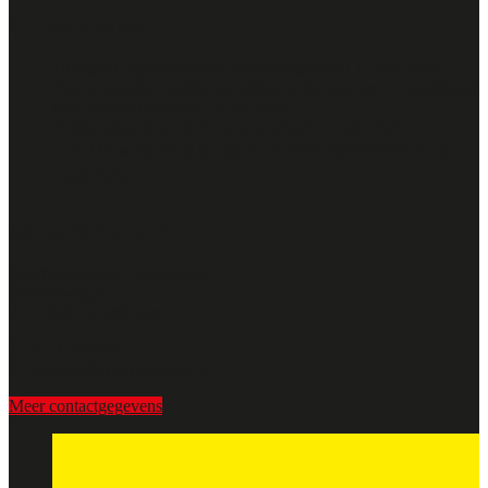
Laatste nieuws
Dringende oproep: Veldlijntrekker gezocht!
15 juli 2026
Van de jeugdvoorzitter: terugblik op dit seizoen, vooruitkijken
naar volgend seizoen!
15 juli 2026
Shirtsponsor gezocht voor onze jeugd!
14 juli 2026
🌴☀️ Dit weekend is het tijd voor SVZ SummerBeach! ☀️🏐
1 juli 2026
Adres- & Contact
Sportvereniging Zevenhoven
Stationsweg 23
2435 AN Zevenhoven
T: 0172-538906
E: website@svzevenhoven.nl
Meer contactgegevens