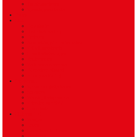
Trainingsschema
Speeldagenkalender
Teams
Club
Organisatie
Historisch verloop
Ereleden
Aanmeldingsformulier leden
Vrijwilligersbeleid
Contributiebedragen
Reglementen
Vertrouwenspersonen
Bijzondere bijstand
Privacyverklaring
Sponsoring
Sponsormogelijkheden
Sponsors
Wedstrijdbalsponsoren
Vrienden van SVZ
Commissie
Club van 100
Weetjes
Leden
Gerealiseerde doelen
Ideeënbus