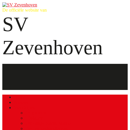
De officiële website van
SV
Zevenhoven
Home
Nieuws
Wedstrijden
Programma
Uitslagen
Ontvangst bestuurskamer
Bar- en keukendiensten