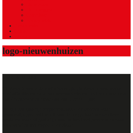
Lid worden
Lid opzeggen
Commissie
Privacybeleid
Evenementen
Contact
Webshop
logo-nieuwenhuizen
Visie & Missie
SV Zevenhoven is de voetbalvereniging in Zevenhoven, welke
voetbalfaciliteiten en tal van nevenactiviteiten biedt voor inwoners
van Zevenhoven en omgeving van 5 t/m 80+ jaar.
We zijn een gastvrije dorpsvereniging voor iedereen waar
gezamenlijk gestreefd wordt naar de hoogst haalbare sportieve
prestaties, maar dit gaat altijd hand in hand met plezier in en naast
het voetbal en met respect voor elkaar.