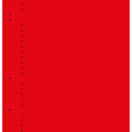
Trainingsschema
Speeldagenkalender
Teams
Club
Organisatie
Historisch verloop
Ereleden
Aanmeldingsformulier leden
Vrijwilligersbeleid
Contributiebedragen
Reglementen
Vertrouwenspersonen
Bijzondere bijstand
Privacyverklaring
Sponsoring
Sponsormogelijkheden
Sponsors
Wedstrijdbalsponsoren
Vrienden van SVZ
Commissie
Club van 100
Weetjes
Leden
Gerealiseerde doelen
Ideeënbus