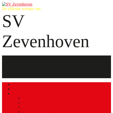
De officiële website van
SV
Zevenhoven
Home
Nieuws
Wedstrijden
Programma
Uitslagen
Ontvangst bestuurskamer
Bar- en keukendiensten