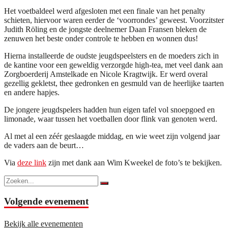
Het voetbaldeel werd afgesloten met een finale van het penalty
schieten, hiervoor waren eerder de ‘voorrondes’ geweest. Voorzitster
Judith Röling en de jongste deelnemer Daan Fransen bleken de
zenuwen het beste onder controle te hebben en wonnen dus!
Hierna installeerde de oudste jeugdspeelsters en de moeders zich in
de kantine voor een geweldig verzorgde high-tea, met veel dank aan
Zorgboerderij Amstelkade en Nicole Kragtwijk. Er werd overal
gezellig gekletst, thee gedronken en gesmuld van de heerlijke taarten
en andere hapjes.
De jongere jeugdspelers hadden hun eigen tafel vol snoepgoed en
limonade, waar tussen het voetballen door flink van genoten werd.
Al met al een zéér geslaagde middag, en wie weet zijn volgend jaar
de vaders aan de beurt…
Via
deze link
zijn met dank aan Wim Kweekel de foto’s te bekijken.
Volgende evenement
Bekijk alle evenementen