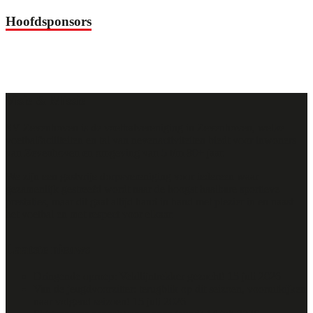
Hoofdsponsors
Visie & Missie
SV Zevenhoven is de voetbalvereniging in Zevenhoven, welke
voetbalfaciliteiten en tal van nevenactiviteiten biedt voor inwoners
van Zevenhoven en omgeving van 5 t/m 80+ jaar.
We zijn een gastvrije dorpsvereniging voor iedereen waar
gezamenlijk gestreefd wordt naar de hoogst haalbare sportieve
prestaties, maar dit gaat altijd hand in hand met plezier in en naast
het voetbal en met respect voor elkaar.
Laatste nieuws
Dringende oproep: Veldlijntrekker gezocht!
15 juli 2026
Van de jeugdvoorzitter: terugblik op dit seizoen, vooruitkijken
naar volgend seizoen!
15 juli 2026