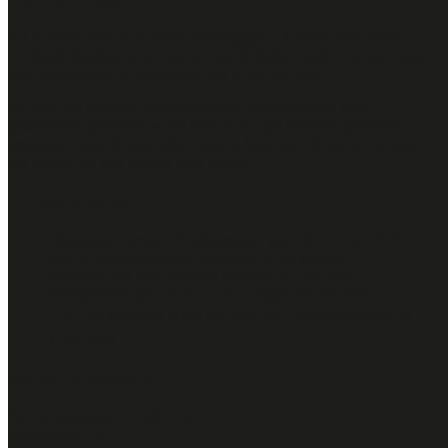
SV Zevenhoven is de voetbalvereniging in Zevenhoven, welke
voetbalfaciliteiten en tal van nevenactiviteiten biedt voor inwoners
van Zevenhoven en omgeving van 5 t/m 80+ jaar.
We zijn een gastvrije dorpsvereniging voor iedereen waar
gezamenlijk gestreefd wordt naar de hoogst haalbare sportieve
prestaties, maar dit gaat altijd hand in hand met plezier in en naast
het voetbal en met respect voor elkaar.
Laatste nieuws
Dringende oproep: Veldlijntrekker gezocht!
15 juli 2026
Van de jeugdvoorzitter: terugblik op dit seizoen,
vooruitkijken naar volgend seizoen!
15 juli 2026
Shirtsponsor gezocht voor onze jeugd!
14 juli 2026
🌴☀️ Dit weekend is het tijd voor SVZ SummerBeach! ☀️🏐
1 juli 2026
Adres- & Contact
Sportvereniging Zevenhoven
Stationsweg 23