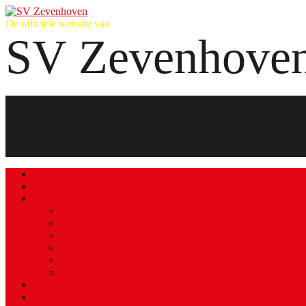
De officiële website van
SV Zevenhove
Home
Nieuws
Wedstrijden
Programma
Uitslagen
Ontvangst bestuurskamer
Bar- en keukendiensten
Trainingsschema
Speeldagenkalender
Teams
Club