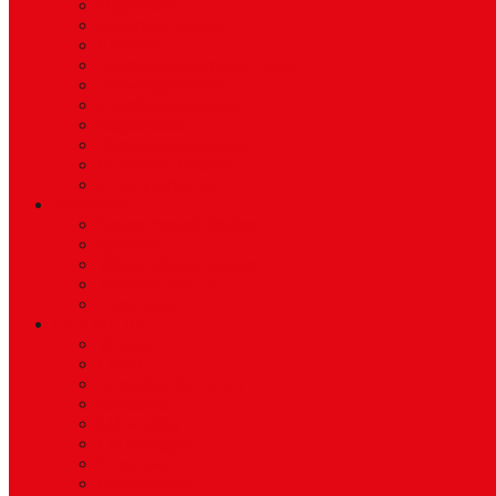
Organisatie
Historisch verloop
Ereleden
Aanmeldingsformulier leden
Vrijwilligersbeleid
Contributiebedragen
Reglementen
Vertrouwenspersonen
Bijzondere bijstand
Privacyverklaring
Sponsoring
Sponsormogelijkheden
Sponsors
Wedstrijdbalsponsoren
Vrienden van SVZ
Commissie
Club van 100
Weetjes
Leden
Gerealiseerde doelen
Ideeënbus
Lid worden
Lid opzeggen
Commissie
Privacybeleid